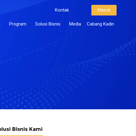
Kontak
Masuk
i
Program
Solusi Bisnis
Media
Cabang Kadin
olusi Bisnis Kami